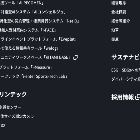
面接ツール「AI RECOMEN」
経営理念
対話型AIシステム「AIコンシェルジュ」
会社概要
S特化型の契約管理・帳票発行システム「i-seiQ」
経営陣紹介
ad無人受付案内システム「I-FACE」
沿革
ラインイベントプラットフォーム「Eveplat」
拠点
で使える情報共有ツール「welog」
サステナビ
ュニティワークスペース「KITAMI BASE」
Tプラットフォーム「i-Measure」
ESG・SDGsへ
ーツテック「i-enter Sports-Tech Lab」
ダイバーシティ
リンテック
採用情報
T水質センサー
魚体サイズ測定カメラ
DX