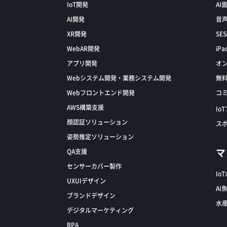
IoT開発
AI
AI開発
音声
XR開発
SE
WebAR開発
iP
アプリ開発
オン
Webシステム開発・業務システム開発
無料
Webフロントエンド開発
コミ
AWS構築支援
Io
顔認証ソリューション
スポ
姿勢推定ソリューション
マ
QA支援
センサーカバー製作
Io
UXUIデザイン
AI
ブランドデザイン
水産
デジタルマーケティング
RPA